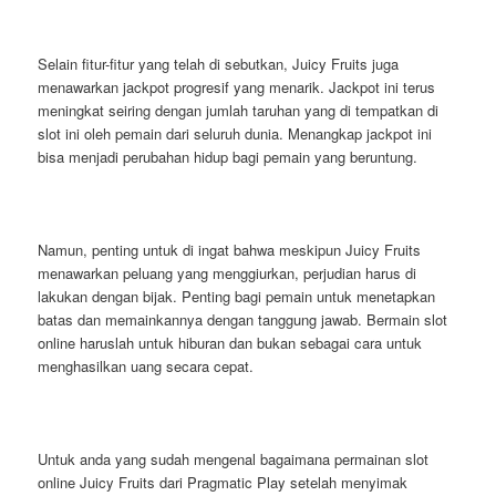
Selain fitur-fitur yang telah di sebutkan, Juicy Fruits juga
menawarkan jackpot progresif yang menarik. Jackpot ini terus
meningkat seiring dengan jumlah taruhan yang di tempatkan di
slot ini oleh pemain dari seluruh dunia. Menangkap jackpot ini
bisa menjadi perubahan hidup bagi pemain yang beruntung.
Namun, penting untuk di ingat bahwa meskipun Juicy Fruits
menawarkan peluang yang menggiurkan, perjudian harus di
lakukan dengan bijak. Penting bagi pemain untuk menetapkan
batas dan memainkannya dengan tanggung jawab. Bermain slot
online haruslah untuk hiburan dan bukan sebagai cara untuk
menghasilkan uang secara cepat.
Untuk anda yang sudah mengenal bagaimana permainan slot
online Juicy Fruits dari Pragmatic Play setelah menyimak