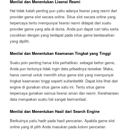
Menilai dan Menentukan Lisensi Resmi
Hal tidak kalah penting pun yaitu adanya lisensi yang resmi dari
provider game slot secara online. Situs slot secara online yang
terpercaya tentu mempunyai lisensi resmi didapat dari suatu
provider game yang ada di dunia. Anda pun dapat cari tahu serta
cocokkan dengan yang terdapat pada situs game berdasarkan
yang dipilih.
Menilai dan Menentukan Keamanan Tingkat yang Tinggi
Suatu poin penting harus kita perhatikan. sebagai bettor game,
Anda pun tentunya tidak ingin data pribadinya tersebar. Maka,
harus cermat untuk memilih situs game slot yang mempunyai
tingkat keamanan tinggi seperti sultanbet89. Dapat kita lihat dari
engine di gunakan situs game satu ini. Tentu situs game
terpercaya gunakan semua lisensi aman dan resmi. Kerahasiaan
data merupakan suatu hal sangat bermanfaat.
Menilai dan Menentukan Hasil dari Search Engine
Berikutnya yaitu hadir pada hasil pencarian. Apabila game slot
online yang di pilih Anda masukan pada kolom pencarian