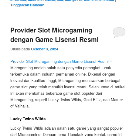
Tinggalkan Balasan
Provider Slot Microgaming
dengan Game Lisensi Resmi
Ditulis pada
Oktober 3, 2024
Provider Slot Microgaming dengan Game Lisensi Resmi
–
Microgaming adalah salah satu penyedia perangkat lunak
terkemuka dalam industri permainan online. Dikenal dengan
inovasi dan kualitas tinggi, Microgaming menawarkan berbagai
game slot yang telah memiliki lisensi resmi. Selanjutnya di artikel
ini akan membahas beberapa game slot populer dari
Microgaming, seperti Lucky Twins Wilds, Gold Blitz, dan Master
of Valhalla.
Lucky Twins Wilds
Lucky Twins Wilds adalah salah satu game yang sangat populer
dari Microgaming. Dengan tema Tiongkok yang kental, game ini