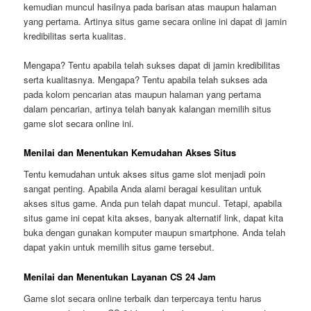
kemudian muncul hasilnya pada barisan atas maupun halaman
yang pertama. Artinya situs game secara online ini dapat di jamin
kredibilitas serta kualitas.
Mengapa? Tentu apabila telah sukses dapat di jamin kredibilitas
serta kualitasnya. Mengapa? Tentu apabila telah sukses ada
pada kolom pencarian atas maupun halaman yang pertama
dalam pencarian, artinya telah banyak kalangan memilih situs
game slot secara online ini.
Menilai dan Menentukan Kemudahan Akses Situs
Tentu kemudahan untuk akses situs game slot menjadi poin
sangat penting. Apabila Anda alami beragai kesulitan untuk
akses situs game. Anda pun telah dapat muncul. Tetapi, apabila
situs game ini cepat kita akses, banyak alternatif link, dapat kita
buka dengan gunakan komputer maupun smartphone. Anda telah
dapat yakin untuk memilih situs game tersebut.
Menilai dan Menentukan Layanan CS 24 Jam
Game slot secara online terbaik dan terpercaya tentu harus