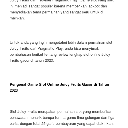
ini menjadi sangat populer karena memberikan jackpot dan
menyediakan tema permainan yang sangat seru untuk di
mainkan.
Untuk anda yang ingin mengetahui lebih dalam permainan slot
Juicy Fruits dari Pragmatic Play, anda bisa menyimak
pembahasan berikut tentang review lengkap slot online Juicy
Fruits gacor di tahun 2023.
Pengenal Game Slot Online Juicy Fruits Gacor di Tahun
2023
Slot Juicy Fruits merupakan permainan slot yang memberikan
penawaran menarik berupa format game lima gulungan dan tiga
baris, dengan total 25 garis pembayaran yang dapat diaktifkan.