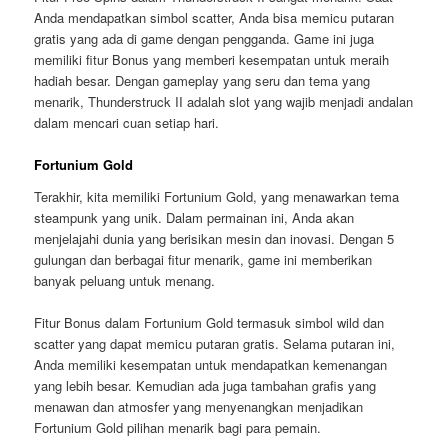
Anda mendapatkan simbol scatter, Anda bisa memicu putaran
gratis yang ada di game dengan pengganda. Game ini juga
memiliki fitur Bonus yang memberi kesempatan untuk meraih
hadiah besar. Dengan gameplay yang seru dan tema yang
menarik, Thunderstruck II adalah slot yang wajib menjadi andalan
dalam mencari cuan setiap hari.
Fortunium Gold
Terakhir, kita memiliki Fortunium Gold, yang menawarkan tema
steampunk yang unik. Dalam permainan ini, Anda akan
menjelajahi dunia yang berisikan mesin dan inovasi. Dengan 5
gulungan dan berbagai fitur menarik, game ini memberikan
banyak peluang untuk menang.
Fitur Bonus dalam Fortunium Gold termasuk simbol wild dan
scatter yang dapat memicu putaran gratis. Selama putaran ini,
Anda memiliki kesempatan untuk mendapatkan kemenangan
yang lebih besar. Kemudian ada juga tambahan grafis yang
menawan dan atmosfer yang menyenangkan menjadikan
Fortunium Gold pilihan menarik bagi para pemain.