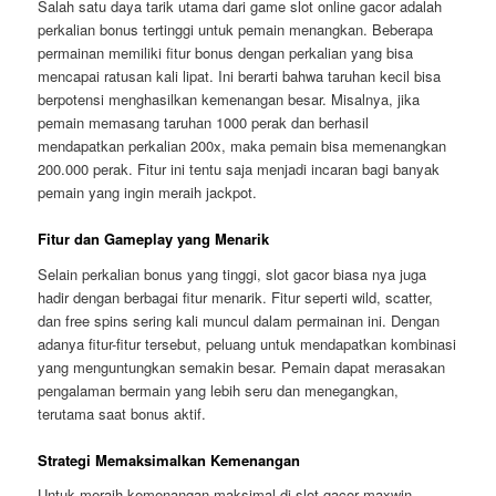
Salah satu daya tarik utama dari game slot online gacor adalah
perkalian bonus tertinggi untuk pemain menangkan. Beberapa
permainan memiliki fitur bonus dengan perkalian yang bisa
mencapai ratusan kali lipat. Ini berarti bahwa taruhan kecil bisa
berpotensi menghasilkan kemenangan besar. Misalnya, jika
pemain memasang taruhan 1000 perak dan berhasil
mendapatkan perkalian 200x, maka pemain bisa memenangkan
200.000 perak. Fitur ini tentu saja menjadi incaran bagi banyak
pemain yang ingin meraih jackpot.
Fitur dan Gameplay yang Menarik
Selain perkalian bonus yang tinggi, slot gacor biasa nya juga
hadir dengan berbagai fitur menarik. Fitur seperti wild, scatter,
dan free spins sering kali muncul dalam permainan ini. Dengan
adanya fitur-fitur tersebut, peluang untuk mendapatkan kombinasi
yang menguntungkan semakin besar. Pemain dapat merasakan
pengalaman bermain yang lebih seru dan menegangkan,
terutama saat bonus aktif.
Strategi Memaksimalkan Kemenangan
Untuk meraih kemenangan maksimal di slot gacor maxwin,