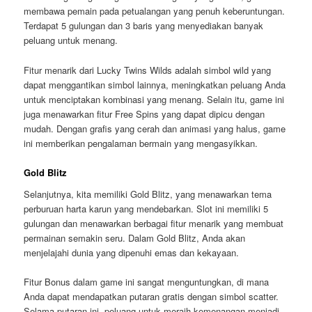
membawa pemain pada petualangan yang penuh keberuntungan.
Terdapat 5 gulungan dan 3 baris yang menyediakan banyak
peluang untuk menang.
Fitur menarik dari Lucky Twins Wilds adalah simbol wild yang
dapat menggantikan simbol lainnya, meningkatkan peluang Anda
untuk menciptakan kombinasi yang menang. Selain itu, game ini
juga menawarkan fitur Free Spins yang dapat dipicu dengan
mudah. Dengan grafis yang cerah dan animasi yang halus, game
ini memberikan pengalaman bermain yang mengasyikkan.
Gold Blitz
Selanjutnya, kita memiliki Gold Blitz, yang menawarkan tema
perburuan harta karun yang mendebarkan. Slot ini memiliki 5
gulungan dan menawarkan berbagai fitur menarik yang membuat
permainan semakin seru. Dalam Gold Blitz, Anda akan
menjelajahi dunia yang dipenuhi emas dan kekayaan.
Fitur Bonus dalam game ini sangat menguntungkan, di mana
Anda dapat mendapatkan putaran gratis dengan simbol scatter.
Selama putaran ini, peluang untuk meraih kemenangan menjadi