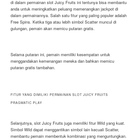
di dalam permainan slot Juicy Fruits ini tentunya bisa membantu
anda untuk meningkatkan peluang memenangkan jackpot di
dalam permainannya. Salah satu fitur yang paling populer adalah
Free Spins. Ketika tiga atau lebih simbol Scatter muncul di
gulungan, pemain akan memicu putaran gratis.
Selama putaran ini, pemain memiliki kesempatan untuk
menggandakan kemenangan mereka dan bahkan memicu
putaran gratis tambahan.
FITUR YANG DIMILIKI PERMAINAN SLOT JUICY FRUITS
PRAGMATIC PLAY
Selanjutnya, slot Juicy Fruits juga memiliki fitur Wild yang kuat.
Simbol Wild dapat menggantikan simbol lain kecuali Scatter,
membantu pemain membentuk kombinasi yang menguntungkan.