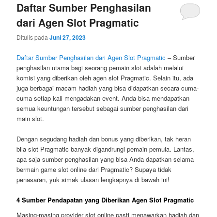
Daftar Sumber Penghasilan
dari Agen Slot Pragmatic
Ditulis pada
Juni 27, 2023
Daftar Sumber Penghasilan dari Agen Slot Pragmatic
– Sumber
penghasilan utama bagi seorang pemain slot adalah melalui
komisi yang diberikan oleh agen slot Pragmatic. Selain itu, ada
juga berbagai macam hadiah yang bisa didapatkan secara cuma-
cuma setiap kali mengadakan event. Anda bisa mendapatkan
semua keuntungan tersebut sebagai sumber penghasilan dari
main slot.
Dengan segudang hadiah dan bonus yang diberikan, tak heran
bila slot Pragmatic banyak digandrungi pemain pemula. Lantas,
apa saja sumber penghasilan yang bisa Anda dapatkan selama
bermain game slot online dari Pragmatic? Supaya tidak
penasaran, yuk simak ulasan lengkapnya di bawah ini!
4 Sumber Pendapatan yang Diberikan Agen Slot Pragmatic
Masing-masing provider slot online pasti menawarkan hadiah dan