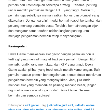
pemain perlu menerapkan beberapa strategi. Pertama, penting
untuk memilih permainan dengan RTP yang tinggi. Selain itu,
pemain juga sebaiknya memanfaatkan bonus dan promosi yang
ditawarkan. Dengan cara ini, modal bermain dapat bertambah dan
peluang menang semakin besar. Terakhir, bermain dengan bijak
dan mengatur batas taruhan adalah langkah penting untuk
menjaga pengalaman bermain tetap menyenangkan.
Kesimpulan
Dewa Game menawarkan slot gacor dengan perkalian bonus
tertinggi yang menjadi magnet bagi para pemain. Dengan fitur
menarik, grafik yang memukau, dan RTP yang tinggi, Dewa
Game adalah pilihan yang tepat untuk meraih kemenangan. Baik
pemula maupun pemain berpengalaman, semua dapat menikmati
pengalaman bermain yang mengasyikkan. Jadi, jika Anda
mencari slot yang memberikan peluang menang besar, jangan
ragu untuk mencoba slot gacor dari Dewa Game. Selamat
bermain dan semoga sukses!
Ditulis pada
slot gacor
|
Tag
judi online
,
judi slot
,
judi slot online
,
situs slot
,
situs slot online
,
slot
,
slot gacor
,
slot online
,
slot88
|