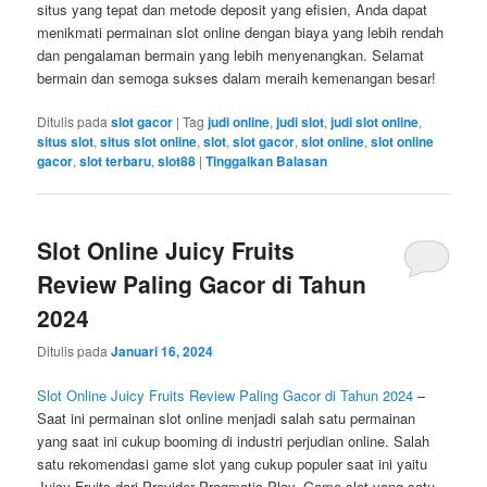
situs yang tepat dan metode deposit yang efisien, Anda dapat
menikmati permainan slot online dengan biaya yang lebih rendah
dan pengalaman bermain yang lebih menyenangkan. Selamat
bermain dan semoga sukses dalam meraih kemenangan besar!
Ditulis pada
slot gacor
|
Tag
judi online
,
judi slot
,
judi slot online
,
situs slot
,
situs slot online
,
slot
,
slot gacor
,
slot online
,
slot online
gacor
,
slot terbaru
,
slot88
|
Tinggalkan Balasan
Slot Online Juicy Fruits
Review Paling Gacor di Tahun
2024
Ditulis pada
Januari 16, 2024
Slot Online Juicy Fruits Review Paling Gacor di Tahun 2024
–
Saat ini permainan slot online menjadi salah satu permainan
yang saat ini cukup booming di industri perjudian online. Salah
satu rekomendasi game slot yang cukup populer saat ini yaitu
Juicy Fruits dari Provider Pragmatic Play. Game slot yang satu