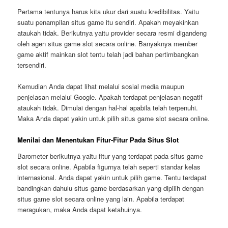
Pertama tentunya harus kita ukur dari suatu kredibilitas. Yaitu
suatu penampilan situs game itu sendiri. Apakah meyakinkan
ataukah tidak. Berikutnya yaitu provider secara resmi digandeng
oleh agen situs game slot secara online. Banyaknya member
game aktif mainkan slot tentu telah jadi bahan pertimbangkan
tersendiri.
Kemudian Anda dapat lihat melalui sosial media maupun
penjelasan melalui Google. Apakah terdapat penjelasan negatif
ataukah tidak. Dimulai dengan hal-hal apabila telah terpenuhi.
Maka Anda dapat yakin untuk pilih situs game slot secara online.
Menilai dan Menentukan Fitur-Fitur Pada Situs Slot
Barometer berikutnya yaitu fitur yang terdapat pada situs game
slot secara online. Apabila figurnya telah seperti standar kelas
internasional. Anda dapat yakin untuk pilih game. Tentu terdapat
bandingkan dahulu situs game berdasarkan yang dipilih dengan
situs game slot secara online yang lain. Apabila terdapat
meragukan, maka Anda dapat ketahuinya.