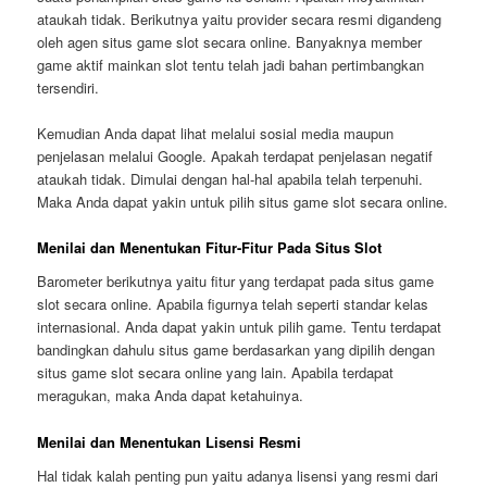
ataukah tidak. Berikutnya yaitu provider secara resmi digandeng
oleh agen situs game slot secara online. Banyaknya member
game aktif mainkan slot tentu telah jadi bahan pertimbangkan
tersendiri.
Kemudian Anda dapat lihat melalui sosial media maupun
penjelasan melalui Google. Apakah terdapat penjelasan negatif
ataukah tidak. Dimulai dengan hal-hal apabila telah terpenuhi.
Maka Anda dapat yakin untuk pilih situs game slot secara online.
Menilai dan Menentukan Fitur-Fitur Pada Situs Slot
Barometer berikutnya yaitu fitur yang terdapat pada situs game
slot secara online. Apabila figurnya telah seperti standar kelas
internasional. Anda dapat yakin untuk pilih game. Tentu terdapat
bandingkan dahulu situs game berdasarkan yang dipilih dengan
situs game slot secara online yang lain. Apabila terdapat
meragukan, maka Anda dapat ketahuinya.
Menilai dan Menentukan Lisensi Resmi
Hal tidak kalah penting pun yaitu adanya lisensi yang resmi dari