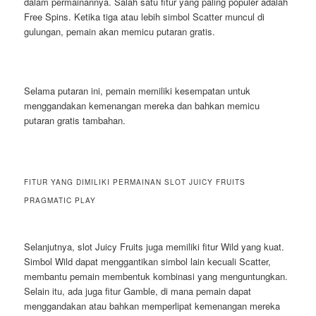
dalam permainannya. Salah satu fitur yang paling populer adalah
Free Spins. Ketika tiga atau lebih simbol Scatter muncul di
gulungan, pemain akan memicu putaran gratis.
Selama putaran ini, pemain memiliki kesempatan untuk
menggandakan kemenangan mereka dan bahkan memicu
putaran gratis tambahan.
FITUR YANG DIMILIKI PERMAINAN SLOT JUICY FRUITS
PRAGMATIC PLAY
Selanjutnya, slot Juicy Fruits juga memiliki fitur Wild yang kuat.
Simbol Wild dapat menggantikan simbol lain kecuali Scatter,
membantu pemain membentuk kombinasi yang menguntungkan.
Selain itu, ada juga fitur Gamble, di mana pemain dapat
menggandakan atau bahkan memperlipat kemenangan mereka