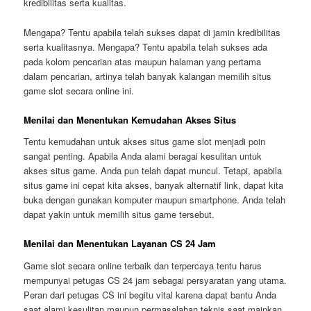
kredibilitas serta kualitas.
Mengapa? Tentu apabila telah sukses dapat di jamin kredibilitas
serta kualitasnya. Mengapa? Tentu apabila telah sukses ada
pada kolom pencarian atas maupun halaman yang pertama
dalam pencarian, artinya telah banyak kalangan memilih situs
game slot secara online ini.
Menilai dan Menentukan Kemudahan Akses Situs
Tentu kemudahan untuk akses situs game slot menjadi poin
sangat penting. Apabila Anda alami beragai kesulitan untuk
akses situs game. Anda pun telah dapat muncul. Tetapi, apabila
situs game ini cepat kita akses, banyak alternatif link, dapat kita
buka dengan gunakan komputer maupun smartphone. Anda telah
dapat yakin untuk memilih situs game tersebut.
Menilai dan Menentukan Layanan CS 24 Jam
Game slot secara online terbaik dan terpercaya tentu harus
mempunyai petugas CS 24 jam sebagai persyaratan yang utama.
Peran dari petugas CS ini begitu vital karena dapat bantu Anda
saat alami kesulitan maupun permasalahan teknis saat mainkan