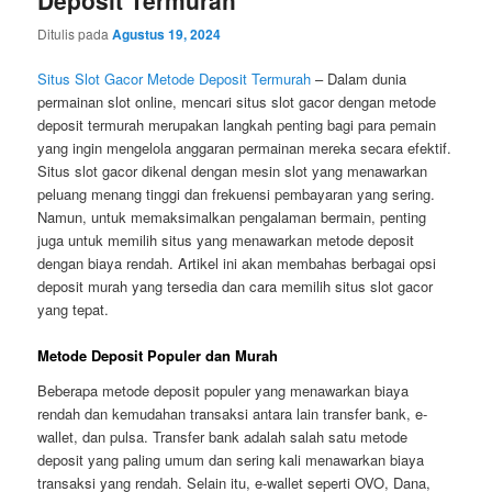
Ditulis pada
Agustus 19, 2024
Situs Slot Gacor Metode Deposit Termurah
– Dalam dunia
permainan slot online, mencari situs slot gacor dengan metode
deposit termurah merupakan langkah penting bagi para pemain
yang ingin mengelola anggaran permainan mereka secara efektif.
Situs slot gacor dikenal dengan mesin slot yang menawarkan
peluang menang tinggi dan frekuensi pembayaran yang sering.
Namun, untuk memaksimalkan pengalaman bermain, penting
juga untuk memilih situs yang menawarkan metode deposit
dengan biaya rendah. Artikel ini akan membahas berbagai opsi
deposit murah yang tersedia dan cara memilih situs slot gacor
yang tepat.
Metode Deposit Populer dan Murah
Beberapa metode deposit populer yang menawarkan biaya
rendah dan kemudahan transaksi antara lain transfer bank, e-
wallet, dan pulsa. Transfer bank adalah salah satu metode
deposit yang paling umum dan sering kali menawarkan biaya
transaksi yang rendah. Selain itu, e-wallet seperti OVO, Dana,