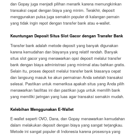
dan Gopay juga menjadi pilihan menarik karena memungkinkan
transaksi cepat dengan biaya yang minim. Terakhir, deposit
menggunakan pulsa juga semakin populer di kalangan pemain
yang tidak ingin repot dengan transfer bank atau e-wallet.
Keuntungan Deposit Situs Slot Gacor dengan Transfer Bank
Transfer bank adalah metode deposit yang banyak digunakan
karena kemudahan dan biayanya yang relatif rendah. Banyak
situs slot gacor yang menawarkan opsi deposit melalui transfer
bank dengan biaya administrasi yang minimal atau bahkan gratis.
Selain itu, proses deposit melalui transfer bank biasanya cepat
dan langsung masuk ke akun permainan Anda setelah transaksi
selesai. Pastikan untuk memeriksa apakah situs yang Anda pilih
menawarkan fasilitas ini dan pastikan juga untuk memilih bank
yang memiliki jaringan yang luas agar transaksi semakin mudah.
Kelebihan Menggunakan E-Wallet
E-wallet seperti OVO, Dana, dan Gopay menawarkan kemudahan
dalam melakukan deposit dengan biaya yang sangat terjangkau.
Metode ini sangat populer di Indonesia karena prosesnya yang