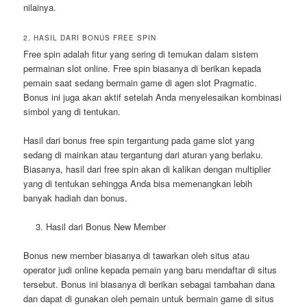
nilainya.
2. HASIL DARI BONUS FREE SPIN
Free spin adalah fitur yang sering di temukan dalam sistem
permainan slot online. Free spin biasanya di berikan kepada
pemain saat sedang bermain game di agen slot Pragmatic.
Bonus ini juga akan aktif setelah Anda menyelesaikan kombinasi
simbol yang di tentukan.
Hasil dari bonus free spin tergantung pada game slot yang
sedang di mainkan atau tergantung dari aturan yang berlaku.
Biasanya, hasil dari free spin akan di kalikan dengan multiplier
yang di tentukan sehingga Anda bisa memenangkan lebih
banyak hadiah dan bonus.
Hasil dari Bonus New Member
Bonus new member biasanya di tawarkan oleh situs atau
operator judi online kepada pemain yang baru mendaftar di situs
tersebut. Bonus ini biasanya di berikan sebagai tambahan dana
dan dapat di gunakan oleh pemain untuk bermain game di situs