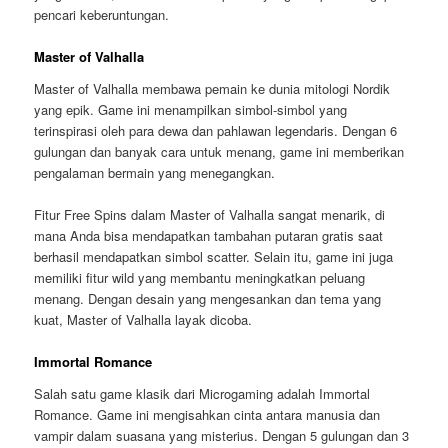
pencari keberuntungan.
Master of Valhalla
Master of Valhalla membawa pemain ke dunia mitologi Nordik
yang epik. Game ini menampilkan simbol-simbol yang
terinspirasi oleh para dewa dan pahlawan legendaris. Dengan 6
gulungan dan banyak cara untuk menang, game ini memberikan
pengalaman bermain yang menegangkan.
Fitur Free Spins dalam Master of Valhalla sangat menarik, di
mana Anda bisa mendapatkan tambahan putaran gratis saat
berhasil mendapatkan simbol scatter. Selain itu, game ini juga
memiliki fitur wild yang membantu meningkatkan peluang
menang. Dengan desain yang mengesankan dan tema yang
kuat, Master of Valhalla layak dicoba.
Immortal Romance
Salah satu game klasik dari Microgaming adalah Immortal
Romance. Game ini mengisahkan cinta antara manusia dan
vampir dalam suasana yang misterius. Dengan 5 gulungan dan 3