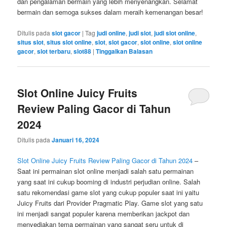
dan pengalaman bermain yang lebih menyenangkan. Selamat
bermain dan semoga sukses dalam meraih kemenangan besar!
Ditulis pada
slot gacor
|
Tag
judi online
,
judi slot
,
judi slot online
,
situs slot
,
situs slot online
,
slot
,
slot gacor
,
slot online
,
slot online
gacor
,
slot terbaru
,
slot88
|
Tinggalkan Balasan
Slot Online Juicy Fruits
Review Paling Gacor di Tahun
2024
Ditulis pada
Januari 16, 2024
Slot Online Juicy Fruits Review Paling Gacor di Tahun 2024
–
Saat ini permainan slot online menjadi salah satu permainan
yang saat ini cukup booming di industri perjudian online. Salah
satu rekomendasi game slot yang cukup populer saat ini yaitu
Juicy Fruits dari Provider Pragmatic Play. Game slot yang satu
ini menjadi sangat populer karena memberikan jackpot dan
menyediakan tema permainan yang sangat seru untuk di