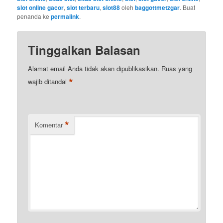
slot online gacor
,
slot terbaru
,
slot88
oleh
baggottmetzgar
. Buat
penanda ke
permalink
.
Tinggalkan Balasan
Alamat email Anda tidak akan dipublikasikan.
Ruas yang
*
wajib ditandai
*
Komentar