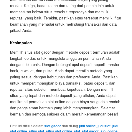
rendah. Ketiga, baca ulasan dan rating dari pemain lain untuk
memastikan bahwa situs tersebut terpercaya dan memiliki
reputasi yang baik. Terakhir, pastikan situs tersebut memiliki fitur
keamanan yang memadai untuk melindungi transaksi dan data
pribadi Anda.
Kesimpulan
Memilih situs slot gacor dengan metode deposit termurah adalah
langkah cerdas untuk mengelola anggaran permainan Anda
dengan lebih baik. Dengan berbagai opsi deposit seperti transfer
bank, e-wallet, dan pulsa, Anda dapat memilih metode yang
paling sesuai dengan kebutuhan dan preferensi Anda. Pastikan
untuk mempertimbangkan biaya transaksi, batas deposit, dan
reputasi situs sebelum membuat keputusan. Dengan memilih
situs yang tepat dan metode deposit yang efisien, Anda dapat
menikmati permainan slot online dengan biaya yang lebih rendah
dan pengalaman bermain yang lebih menyenangkan. Selamat
bermain dan semoga sukses dalam meraih kemenangan besar!
Entri ini ditulis dalam
slot gacor
dan di-tag
judi online
,
judi slot
,
judi
slot online
,
situs slot
,
situs slot online
,
slot
,
slot gacor
,
slot online
,