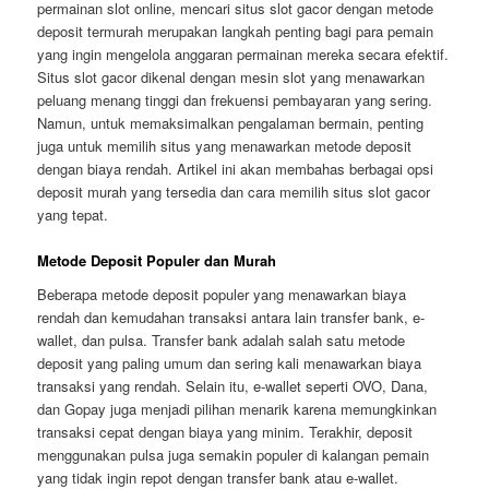
permainan slot online, mencari situs slot gacor dengan metode
deposit termurah merupakan langkah penting bagi para pemain
yang ingin mengelola anggaran permainan mereka secara efektif.
Situs slot gacor dikenal dengan mesin slot yang menawarkan
peluang menang tinggi dan frekuensi pembayaran yang sering.
Namun, untuk memaksimalkan pengalaman bermain, penting
juga untuk memilih situs yang menawarkan metode deposit
dengan biaya rendah. Artikel ini akan membahas berbagai opsi
deposit murah yang tersedia dan cara memilih situs slot gacor
yang tepat.
Metode Deposit Populer dan Murah
Beberapa metode deposit populer yang menawarkan biaya
rendah dan kemudahan transaksi antara lain transfer bank, e-
wallet, dan pulsa. Transfer bank adalah salah satu metode
deposit yang paling umum dan sering kali menawarkan biaya
transaksi yang rendah. Selain itu, e-wallet seperti OVO, Dana,
dan Gopay juga menjadi pilihan menarik karena memungkinkan
transaksi cepat dengan biaya yang minim. Terakhir, deposit
menggunakan pulsa juga semakin populer di kalangan pemain
yang tidak ingin repot dengan transfer bank atau e-wallet.