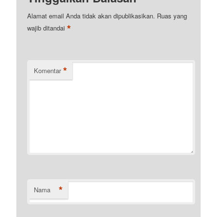
Alamat email Anda tidak akan dipublikasikan.
Ruas yang
*
wajib ditandai
*
Komentar
*
Nama