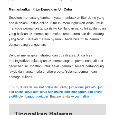
Memanfaatkan Fitur Demo dan Uji Coba
Sebelum memasang taruhan nyata, manfaatkan fitur demo yang
ada di dalam kasino online. Fitur ini memungkinkan Anda untuk
mencoba permainan tanpa risiko kehilangan uang. Ini adalah cara
yang baik untuk mempelajari mekanisme permainan dan strategi
yang tepat. Setelah merasa nyaman, Anda bisa mulai bermain
dengan uang sungguhan.
Dengan menerapkan strategi dan tips di atas, Anda bisa
meningkatkan peluang untuk memenangkan permainan judi slot
gacor hari ini. Ingatlah untuk selalu bermain secara bertanggung
jawab dan jangan terlalu terburu-buru. Selamat bermain dan
semoga sukses!
Entri ini ditulis dalam
slot online
dan di-tag
judi online
,
judi slot
,
judi
slot online
,
situs slot
,
situs slot online
,
slot
,
slot gacor
,
slot online
,
slot88
oleh
baggottmetzgar
. Buat penanda ke
permalink
.
Tinggalkan Balasan