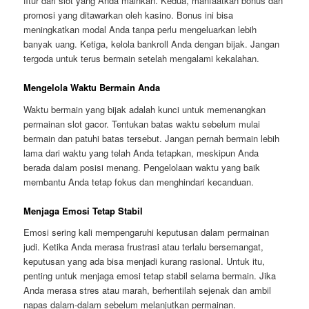
fitur dari slot yang Anda mainkan. Kedua, manfaatkan bonus dan
promosi yang ditawarkan oleh kasino. Bonus ini bisa
meningkatkan modal Anda tanpa perlu mengeluarkan lebih
banyak uang. Ketiga, kelola bankroll Anda dengan bijak. Jangan
tergoda untuk terus bermain setelah mengalami kekalahan.
Mengelola Waktu Bermain Anda
Waktu bermain yang bijak adalah kunci untuk memenangkan
permainan slot gacor. Tentukan batas waktu sebelum mulai
bermain dan patuhi batas tersebut. Jangan pernah bermain lebih
lama dari waktu yang telah Anda tetapkan, meskipun Anda
berada dalam posisi menang. Pengelolaan waktu yang baik
membantu Anda tetap fokus dan menghindari kecanduan.
Menjaga Emosi Tetap Stabil
Emosi sering kali mempengaruhi keputusan dalam permainan
judi. Ketika Anda merasa frustrasi atau terlalu bersemangat,
keputusan yang ada bisa menjadi kurang rasional. Untuk itu,
penting untuk menjaga emosi tetap stabil selama bermain. Jika
Anda merasa stres atau marah, berhentilah sejenak dan ambil
napas dalam-dalam sebelum melanjutkan permainan.