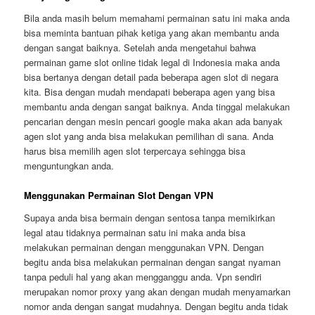
Bila anda masih belum memahami permainan satu ini maka anda
bisa meminta bantuan pihak ketiga yang akan membantu anda
dengan sangat baiknya. Setelah anda mengetahui bahwa
permainan game slot online tidak legal di Indonesia maka anda
bisa bertanya dengan detail pada beberapa agen slot di negara
kita. Bisa dengan mudah mendapati beberapa agen yang bisa
membantu anda dengan sangat baiknya. Anda tinggal melakukan
pencarian dengan mesin pencari google maka akan ada banyak
agen slot yang anda bisa melakukan pemilihan di sana. Anda
harus bisa memilih agen slot terpercaya sehingga bisa
menguntungkan anda.
Menggunakan Permainan Slot Dengan VPN
Supaya anda bisa bermain dengan sentosa tanpa memikirkan
legal atau tidaknya permainan satu ini maka anda bisa
melakukan permainan dengan menggunakan VPN. Dengan
begitu anda bisa melakukan permainan dengan sangat nyaman
tanpa peduli hal yang akan mengganggu anda. Vpn sendiri
merupakan nomor proxy yang akan dengan mudah menyamarkan
nomor anda dengan sangat mudahnya. Dengan begitu anda tidak