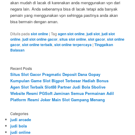
akan mudah di lacak di karenakan anda menggunakan vpn dari
negara lain. Anda sebenarnya bisa di lacak tetapi ada banyak
pemain yang menggunakan vpn sehingga pastinya anda akan
bisa bermain dengan aman.
Ditulis pada
slot online
|
Tag
agen slot online
,
judi slot
,
judi slot
online
,
judi slot online gacor
,
situs slot online
,
slot gacor
,
slot online
gacor
,
slot online terbaik
,
slot online terpercaya
|
Tinggalkan
Balasan
Recent Posts
Situs Slot Gacor Pragmatic Deposit Dana Gopay
Kumpulan Game Slot Bigpot Terbesar Hadiah Bonus
Agen Slot Terbaik Slot88 Partner Judi Bola Sbolive
Website Resmi PGSoft Jaminan Semua Permainan Adil
Platform Resmi Joker Main Slot Gampang Menang
Categories
judi arcade
judi bola
judi online