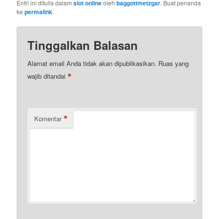
Entri ini ditulis dalam
slot online
oleh
baggottmetzgar
. Buat penanda
ke
permalink
.
Tinggalkan Balasan
Alamat email Anda tidak akan dipublikasikan.
Ruas yang
*
wajib ditandai
*
Komentar