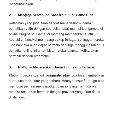
menguntungkan.
2. Menjaga Kestabilan Saat Main Judi Game Slot
Kelebihan yang juga akan sangat menarik untuk pemain
perhatikan yaitu dengan kestabilan saat main di judi game slot
online Pragmatic. Game ini memang memberikan suatu
kestabilan koneksi main yang cukup terjaga. Sehingga mereka
juga nantinya akan dapat bermain dan juga menggunakan situs
perjudian online ini untuk bisa mereka jalankan ketika akan
bermain dengan pragmatic.
3. Platform Menerapkan Unsur Fitur yang Terbaru
Platform pada situs judi
pragmatic play
juga bisa memberikan
suatu unsur dari fitur yang terbaru. Adanya unsur fitur juga bisa
membuat pemain mendapatkan banyak yang memudahkan
mereka saat akan bermain dengan provider yang akan dapat
dijalankan.