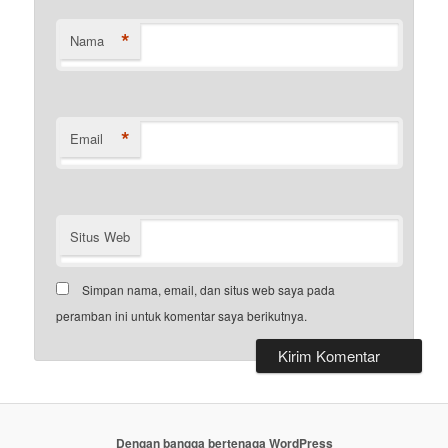
*
Nama
*
Email
Situs Web
Simpan nama, email, dan situs web saya pada
peramban ini untuk komentar saya berikutnya.
Dengan bangga bertenaga WordPress