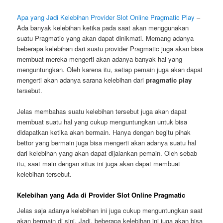
Apa yang Jadi Kelebihan Provider Slot Online Pragmatic Play
–
Ada banyak kelebihan ketika pada saat akan menggunakan
suatu Pragmatic yang akan dapat dinikmati. Memang adanya
beberapa kelebihan dari suatu provider Pragmatic juga akan bisa
membuat mereka mengerti akan adanya banyak hal yang
menguntungkan. Oleh karena itu, setiap pemain juga akan dapat
mengerti akan adanya sarana kelebihan dari
pragmatic play
tersebut.
Jelas membahas suatu kelebihan tersebut juga akan dapat
membuat suatu hal yang cukup menguntungkan untuk bisa
didapatkan ketika akan bermain. Hanya dengan begitu pihak
bettor yang bermain juga bisa mengerti akan adanya suatu hal
dari kelebihan yang akan dapat dijalankan pemain. Oleh sebab
itu, saat main dengan situs ini juga akan dapat membuat
kelebihan tersebut.
Kelebihan yang Ada di Provider Slot Online Pragmatic
Jelas saja adanya kelebihan ini juga cukup menguntungkan saat
akan bermain di sini. Jadi, beberapa kelebihan ini juga akan bisa