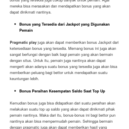
mereka bisa merasakan dan mendapatkan bonus yang akan
dapat dinikmati nantinya.
Bonus yang Tersedia dari Jackpot yang Digunakan
Pemain
Pragmatic play
juga akan dapat memberikan bonus Jackpot dari
ketersediaan bonus yang tersedia. Memang bonus ini juga akan
sangat berfungsi dengan baik bagi pemain yang akan bermain
dengan situs. Untuk itu, pemain juga nantinya akan dapat
mengerti akan adanya suatu bonus yang tersedia juga akan bisa
memberikan peluang bagi bettor untuk mendapatkan suatu
keuntungan lebih.
Bonus Peraihan Kesempatan Saldo Saat Top Up
Kemudian bonus juga bisa didapatkan dari suatu peraihan akan
melakukan suatu top up saldo yang akan dapat dinikmati pihak
pemain nantinya. Maka dari itu, bonus-bonus ini bagi bettor pun
nantinya akan bisa mempermudah pemain. Sehingga bermain
dengan pragmatic juga akan dapat memberikan hasil yang